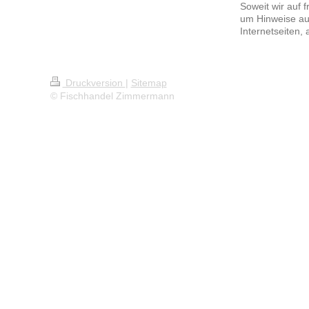
Soweit wir auf f
um Hinweise auf
Internetseiten, 
Druckversion
|
Sitemap
© Fischhandel Zimmermann