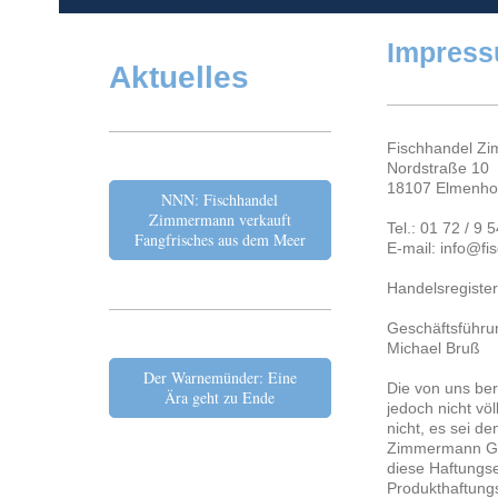
Impres
Aktuelles
Fischhandel 
Nordstraße 10
18107 Elmenho
NNN: Fischhandel
Zimmermann verkauft
Tel.: 01 72 / 9 
Fangfrisches aus dem Meer
E-mail: info@f
Handelsregiste
Geschäftsführu
Michael Bruß
Der Warnemünder: Eine
Die von uns bere
Ära geht zu Ende
jedoch nicht vö
nicht, es sei d
Zimmermann GmbH
diese Haftungs
Produkthaftung